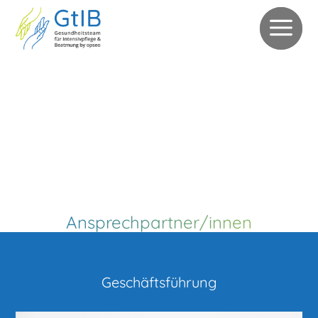
04821 / 40 35 -123
info@gtib-gesundheitsteam.de
Patientenanfrage
Schnellbewerbung
Ansprechpartner/innen
Geschäftsführung