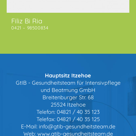
Filiz Bi Ria
0421 – 98500834
Hauptsitz Itzehoe
GtIB - Gesundheitsteam für Intensivpflege
und Beatmung GmbH
Breitenburger Str. 68
25524 Itzehoe
Telefon:
04821 / 40 35 123
Telefax:
04821 / 40 35 125
E-Mail:
info@gtib-gesundheitsteam.de
Web:
www.gtib-gesundheitsteam.de