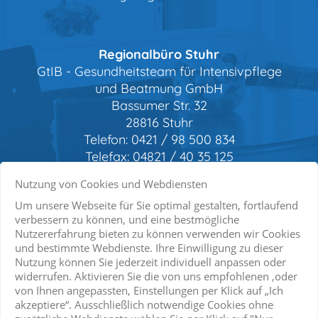
Regionalbüro Stuhr
GtIB - Gesundheitsteam für Intensivpflege
und Beatmung GmbH
Bassumer Str. 32
28816 Stuhr
Telefon:
0421 / 98 500 834
Telefax:
04821 / 40 35 125
Nutzung von Cookies und Webdiensten
Privatssphäre-Einstellungen
Um unsere Webseite für Sie optimal gestalten, fortlaufend
Hauptthemen
verbessern zu können, und eine bestmögliche
Start
Nutzererfahrung bieten zu können verwenden wir Cookies
Marketing / Usability
und bestimmte Webdienste. Ihre Einwilligung zu dieser
Häusliche Intensivpflege
Nutzung können Sie jederzeit individuell anpassen oder
Google Analytics
Standorte
widerrufen. Aktivieren Sie die von uns empfohlenen ,oder
von Ihnen angepassten, Einstellungen per Klick auf „Ich
Anbieter
Karriere
Google LLC
akzeptiere“. Ausschließlich notwendige Cookies ohne