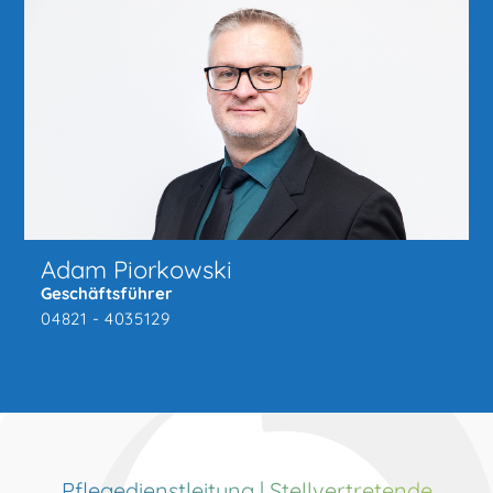
Adam Piorkowski
Geschäftsführer
04821 - 4035129
Pflegedienstleitung | Stellvertretende