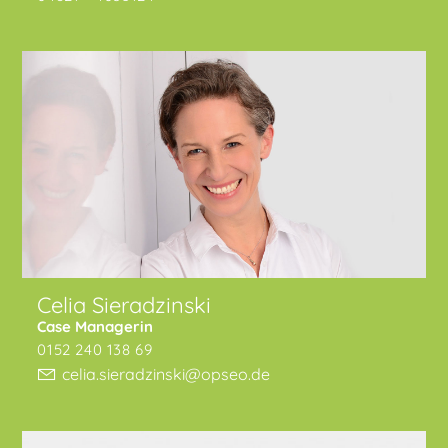
Celia Sieradzinski
Case Managerin
0152 240 138 69
celia.sieradzinski@opseo.de